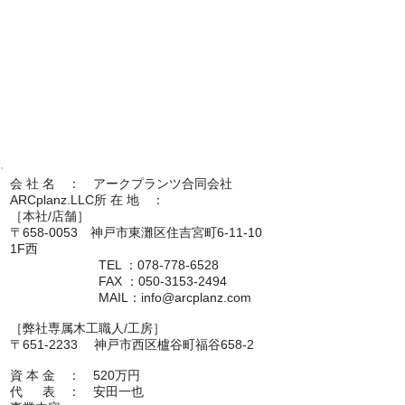
会 社 名 ： アークプランツ合同会社
ARCplanz.LLC所 在 地 ：
［本社/店舗］
〒658-0053 神戸市東灘区住吉宮町6-11-10
1F西
TEL ：078-778-6528
FAX ：050-3153-2494
MAIL：
info@arcplanz.com
［弊社専属木工職人/工房］
〒651-2233 神戸市西区櫨谷町福谷658-2
資 本 金 ：​​​​​​​​​​ 520万円​​​​​​​​​​
代 表 ： 安田一也