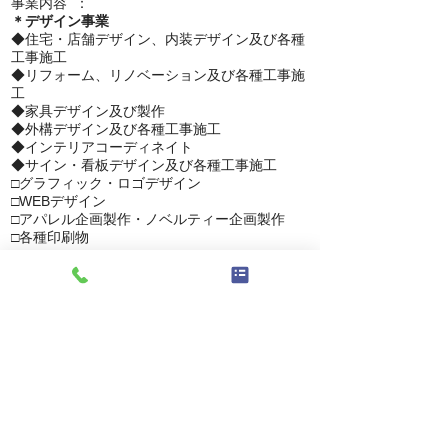
事業内容 ：
＊デザイン事業
◆住宅・店舗デザイン、内装デザイン及び各種
工事施工
◆リフォーム、リノベーション及び各種工事施
工
◆家具デザイン及び製作
◆外構デザイン及び各種工事施工
◆インテリアコーディネイト
◆サイン・看板デザイン及び各種工事施工
□グラフィック・ロゴデザイン
□WEBデザイン
□アパレル企画製作・ノベルティー企画製作
□各種印刷物
＊実店舗：LIFE STYLE SHOP CANOVA
☆輸入ドッグアイテム
☆カトラリー
☆家具・オーダー家具
☆インテリアアイテム
​☆アパレル・小物
＊オートモービル事業
★新車・中古車販売
★カスタムカー企画及び製作販売